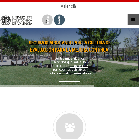
Valencià
SEGUIMOS APOSTANDO POR LA CULTURA DE
EVALUACIÓN PARA LA MEJORA CONTINUA.
Destacamos algunos
servicios que han sido
valorados en
más de un 8
por todos los colectivos
de la comunidad universitaria