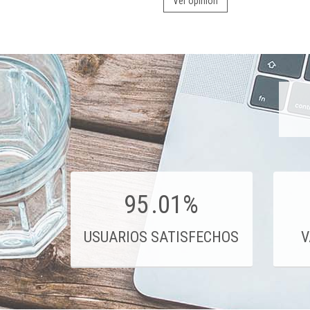
Ver opinión
95
.01%
USUARIOS SATISFECHOS
V