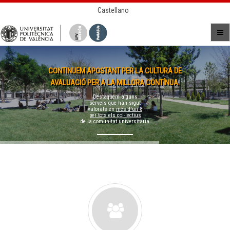
Castellano
CONTINUEM APOSTANT PER LA CULTURA DE
AVALUACIÓ PER A LA MILLORA CONTÍNUA.
Destaquem alguns
serveis que han sigut
valorats en
més d'un 8
per tots els col·lectius
de la comunitat universitària