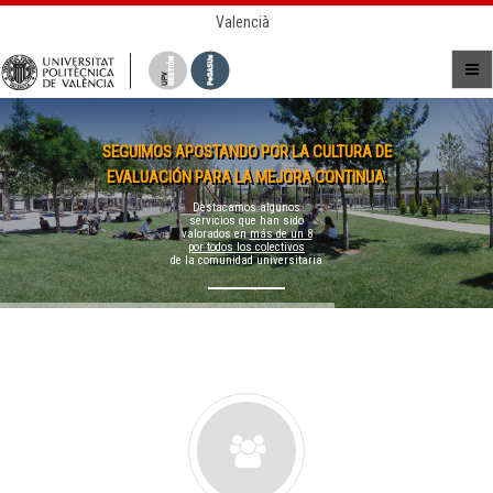
Valencià
SEGUIMOS APOSTANDO POR LA CULTURA DE
EVALUACIÓN PARA LA MEJORA CONTINUA.
Destacamos algunos
servicios que han sido
valorados en
más de un 8
por todos los colectivos
de la comunidad universitaria