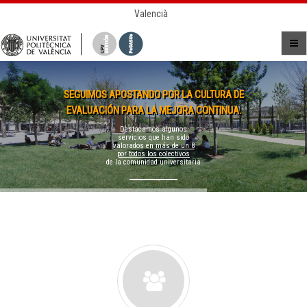
Valencià
SEGUIMOS APOSTANDO POR LA CULTURA DE
EVALUACIÓN PARA LA MEJORA CONTINUA.
Destacamos algunos
servicios que han sido
valorados en
más de un 8
por todos los colectivos
de la comunidad universitaria