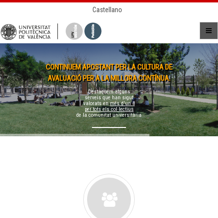
Castellano
CONTINUEM APOSTANT PER LA CULTURA DE
AVALUACIÓ PER A LA MILLORA CONTÍNUA.
Destaquem alguns
serveis que han sigut
valorats en
més d'un 8
per tots els col·lectius
de la comunitat universitària