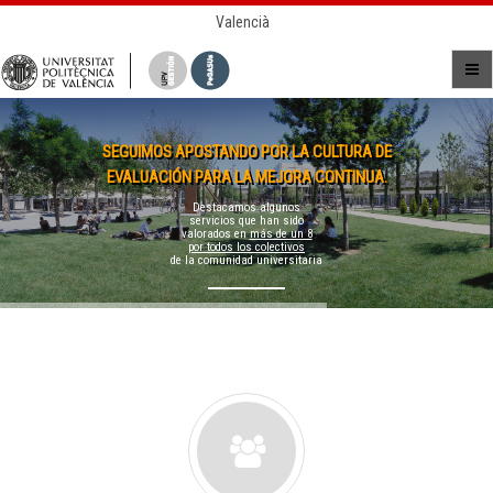
Valencià
SEGUIMOS APOSTANDO POR LA CULTURA DE
EVALUACIÓN PARA LA MEJORA CONTINUA.
Destacamos algunos
servicios que han sido
valorados en
más de un 8
por todos los colectivos
de la comunidad universitaria