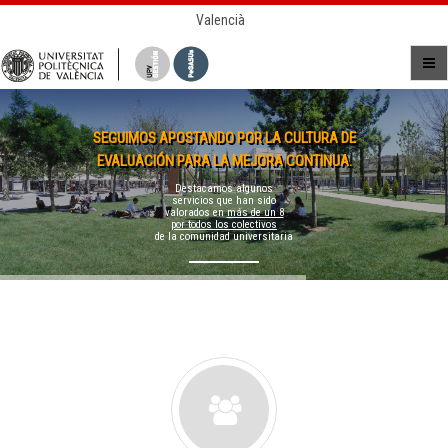
Valencià
SEGUIMOS APOSTANDO POR LA CULTURA DE
EVALUACIÓN PARA LA MEJORA CONTINUA.
Destacamos algunos
servicios que han sido
valorados en
más de un 8
por todos los colectivos
de la comunidad universitaria