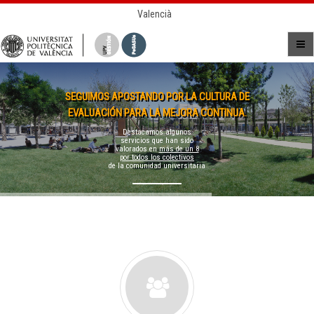
Valencià
SEGUIMOS APOSTANDO POR LA CULTURA DE
EVALUACIÓN PARA LA MEJORA CONTINUA.
Destacamos algunos
servicios que han sido
valorados en
más de un 8
por todos los colectivos
de la comunidad universitaria