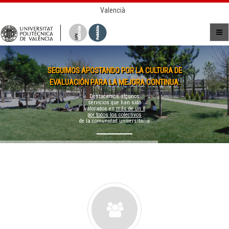
Valencià
SEGUIMOS APOSTANDO POR LA CULTURA DE
EVALUACIÓN PARA LA MEJORA CONTINUA.
Destacamos algunos
servicios que han sido
valorados en
más de un 8
por todos los colectivos
de la comunidad universitaria