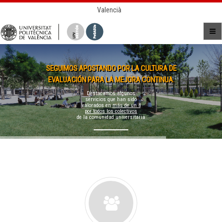
Valencià
SEGUIMOS APOSTANDO POR LA CULTURA DE
EVALUACIÓN PARA LA MEJORA CONTINUA.
Destacamos algunos
servicios que han sido
valorados en
más de un 8
por todos los colectivos
de la comunidad universitaria