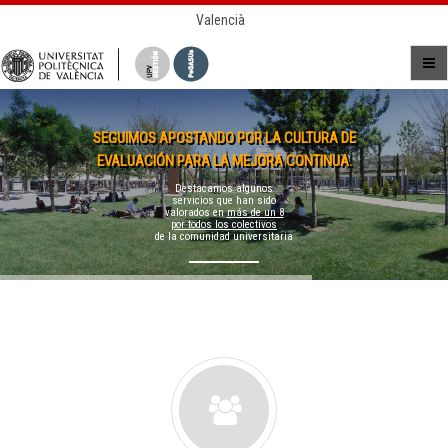
Valencià
SEGUIMOS APOSTANDO POR LA CULTURA DE
EVALUACIÓN PARA LA MEJORA CONTINUA.
Destacamos algunos
servicios que han sido
valorados en
más de un 8
por todos los colectivos
de la comunidad universitaria