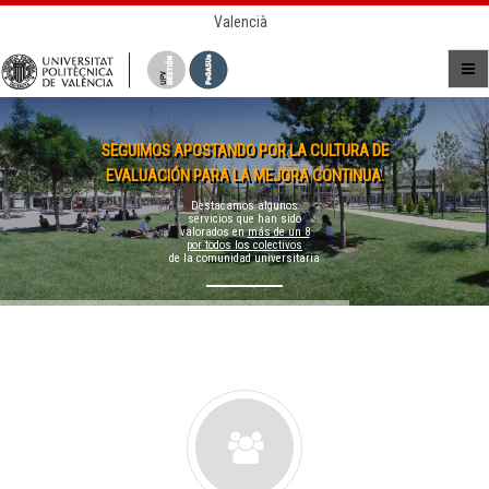
Valencià
SEGUIMOS APOSTANDO POR LA CULTURA DE
EVALUACIÓN PARA LA MEJORA CONTINUA.
Destacamos algunos
servicios que han sido
valorados en
más de un 8
por todos los colectivos
de la comunidad universitaria