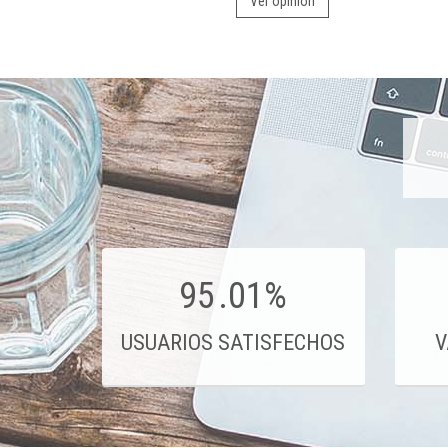
Ver opinión
95
.01%
USUARIOS SATISFECHOS
V