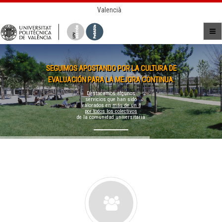
Valencià
SEGUIMOS APOSTANDO POR LA CULTURA DE
EVALUACIÓN PARA LA MEJORA CONTINUA.
Destacamos algunos
servicios que han sido
valorados en
más de un 8
por todos los colectivos
de la comunidad universitaria