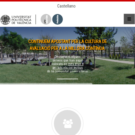
Castellano
CONTINUEM APOSTANT PER LA CULTURA DE
AVALUACIÓ PER A LA MILLORA CONTÍNUA.
Destaquem alguns
serveis que han sigut
valorats en
més d'un 8
per tots els col·lectius
de la comunitat universitària