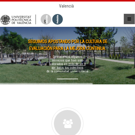
Valencià
SEGUIMOS APOSTANDO POR LA CULTURA DE
EVALUACIÓN PARA LA MEJORA CONTINUA.
Destacamos algunos
servicios que han sido
valorados en
más de un 8
por todos los colectivos
de la comunidad universitaria