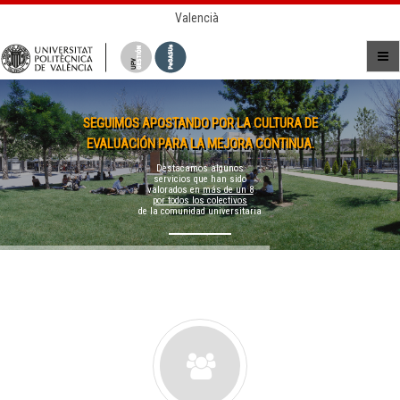
Valencià
SEGUIMOS APOSTANDO POR LA CULTURA DE
EVALUACIÓN PARA LA MEJORA CONTINUA.
Destacamos algunos
servicios que han sido
valorados en
más de un 8
por todos los colectivos
de la comunidad universitaria