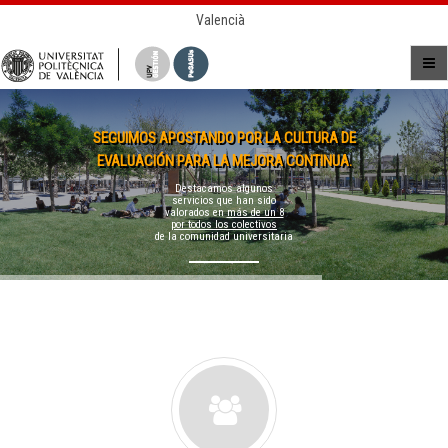
Valencià
SEGUIMOS APOSTANDO POR LA CULTURA DE
EVALUACIÓN PARA LA MEJORA CONTINUA.
Destacamos algunos
servicios que han sido
valorados en
más de un 8
por todos los colectivos
de la comunidad universitaria