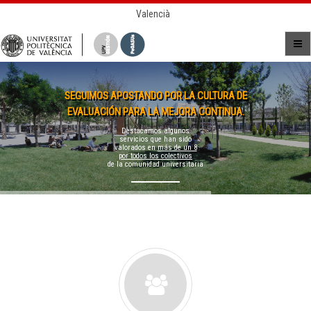
Valencià
SEGUIMOS APOSTANDO POR LA CULTURA DE
EVALUACIÓN PARA LA MEJORA CONTINUA.
Destacamos algunos
servicios que han sido
valorados en
más de un 8
por todos los colectivos
de la comunidad universitaria