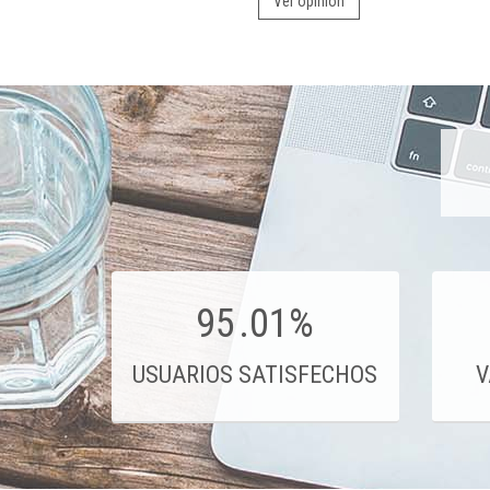
Ver opinión
95
.01%
USUARIOS SATISFECHOS
V