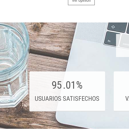
Ver opinión
95
.01%
USUARIOS SATISFECHOS
V