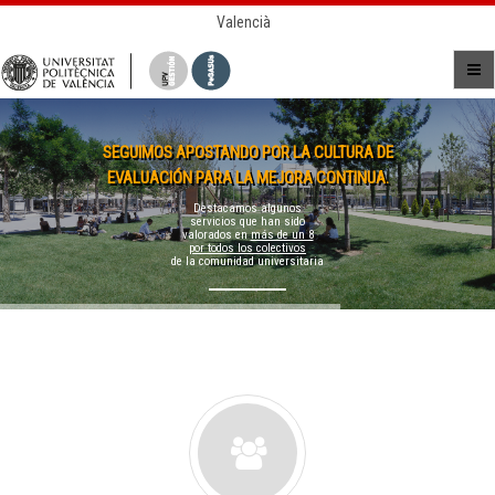
Valencià
SEGUIMOS APOSTANDO POR LA CULTURA DE
EVALUACIÓN PARA LA MEJORA CONTINUA.
Destacamos algunos
servicios que han sido
valorados en
más de un 8
por todos los colectivos
de la comunidad universitaria