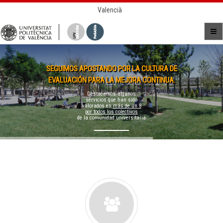
Valencià
SEGUIMOS APOSTANDO POR LA CULTURA DE
EVALUACIÓN PARA LA MEJORA CONTINUA.
Destacamos algunos
servicios que han sido
valorados en
más de un 8
por todos los colectivos
de la comunidad universitaria