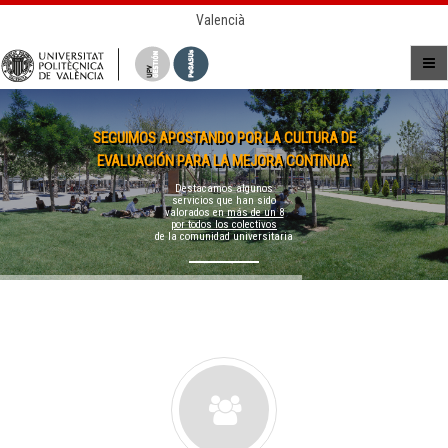
Valencià
SEGUIMOS APOSTANDO POR LA CULTURA DE
EVALUACIÓN PARA LA MEJORA CONTINUA.
Destacamos algunos
servicios que han sido
valorados en
más de un 8
por todos los colectivos
de la comunidad universitaria