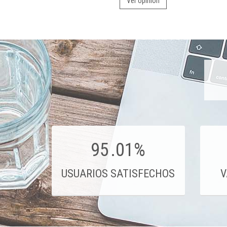
Ver opinión
95
.01%
USUARIOS SATISFECHOS
V