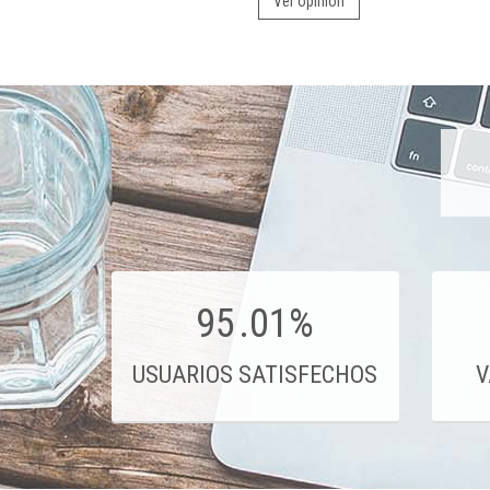
Ver opinión
95
.01%
USUARIOS SATISFECHOS
V