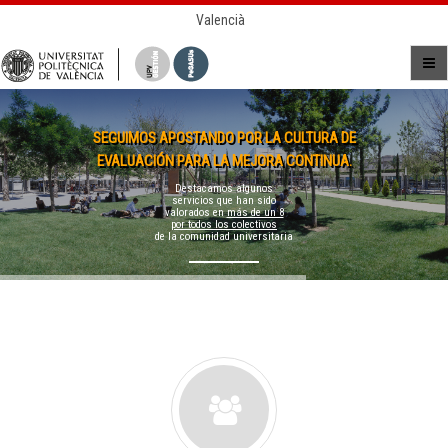
Valencià
SEGUIMOS APOSTANDO POR LA CULTURA DE
EVALUACIÓN PARA LA MEJORA CONTINUA.
Destacamos algunos
servicios que han sido
valorados en
más de un 8
por todos los colectivos
de la comunidad universitaria