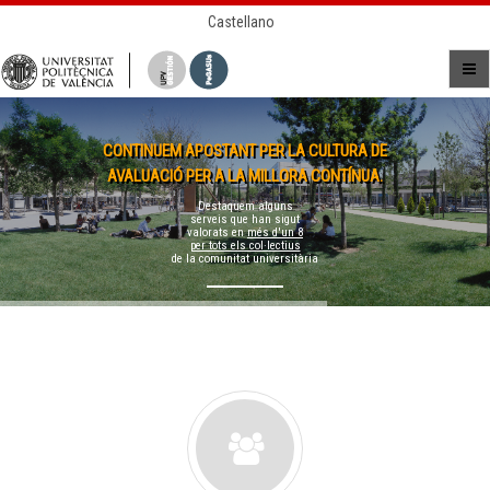
Castellano
CONTINUEM APOSTANT PER LA CULTURA DE
AVALUACIÓ PER A LA MILLORA CONTÍNUA.
Destaquem alguns
serveis que han sigut
valorats en
més d'un 8
per tots els col·lectius
de la comunitat universitària