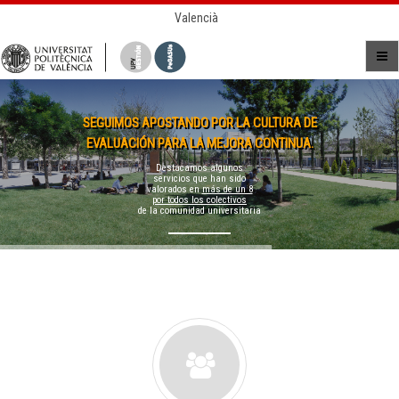
Valencià
SEGUIMOS APOSTANDO POR LA CULTURA DE
EVALUACIÓN PARA LA MEJORA CONTINUA.
Destacamos algunos
servicios que han sido
valorados en
más de un 8
por todos los colectivos
de la comunidad universitaria