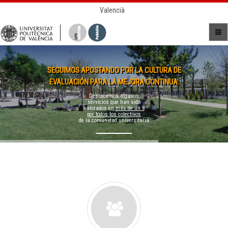
Valencià
SEGUIMOS APOSTANDO POR LA CULTURA DE
EVALUACIÓN PARA LA MEJORA CONTINUA.
Destacamos algunos
servicios que han sido
valorados en
más de un 8
por todos los colectivos
de la comunidad universitaria