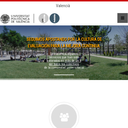
Valencià
SEGUIMOS APOSTANDO POR LA CULTURA DE
EVALUACIÓN PARA LA MEJORA CONTINUA.
Destacamos algunos
servicios que han sido
valorados en
más de un 8
por todos los colectivos
de la comunidad universitaria