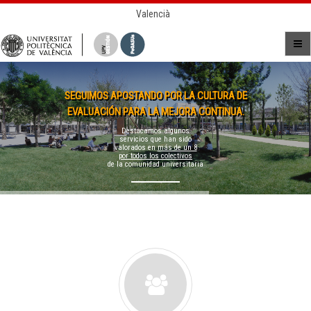
Valencià
SEGUIMOS APOSTANDO POR LA CULTURA DE
EVALUACIÓN PARA LA MEJORA CONTINUA.
Destacamos algunos
servicios que han sido
valorados en
más de un 8
por todos los colectivos
de la comunidad universitaria