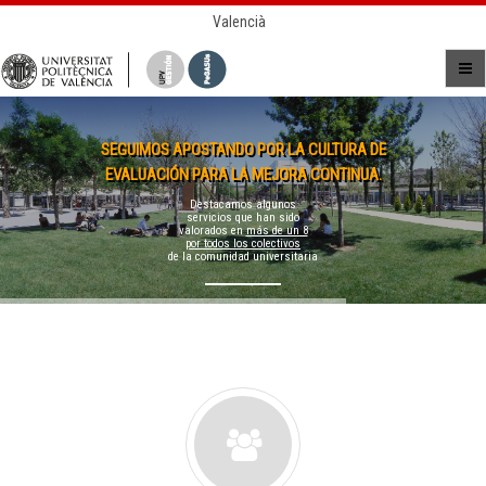
Valencià
SEGUIMOS APOSTANDO POR LA CULTURA DE
EVALUACIÓN PARA LA MEJORA CONTINUA.
Destacamos algunos
servicios que han sido
valorados en
más de un 8
por todos los colectivos
de la comunidad universitaria