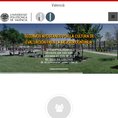
Valencià
SEGUIMOS APOSTANDO POR LA CULTURA DE
EVALUACIÓN PARA LA MEJORA CONTINUA.
Destacamos algunos
servicios que han sido
valorados en
más de un 8
por todos los colectivos
de la comunidad universitaria