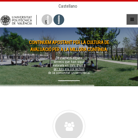
Castellano
CONTINUEM APOSTANT PER LA CULTURA DE
AVALUACIÓ PER A LA MILLORA CONTÍNUA.
Destaquem alguns
serveis que han sigut
valorats en
més d'un 8
per tots els col·lectius
de la comunitat universitària