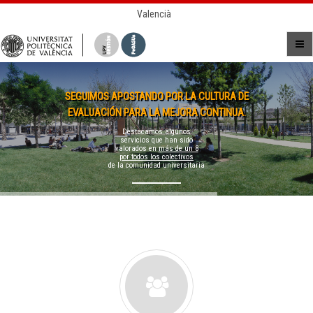
Valencià
SEGUIMOS APOSTANDO POR LA CULTURA DE
EVALUACIÓN PARA LA MEJORA CONTINUA.
Destacamos algunos
servicios que han sido
valorados en
más de un 8
por todos los colectivos
de la comunidad universitaria