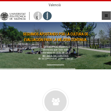
Valencià
SEGUIMOS APOSTANDO POR LA CULTURA DE
EVALUACIÓN PARA LA MEJORA CONTINUA.
Destacamos algunos
servicios que han sido
valorados en
más de un 8
por todos los colectivos
de la comunidad universitaria