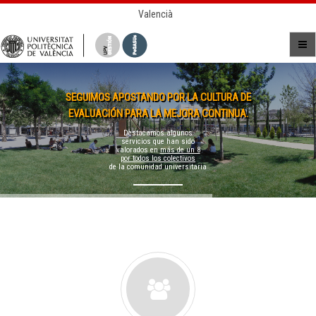
Valencià
SEGUIMOS APOSTANDO POR LA CULTURA DE
EVALUACIÓN PARA LA MEJORA CONTINUA.
Destacamos algunos
servicios que han sido
valorados en
más de un 8
por todos los colectivos
de la comunidad universitaria