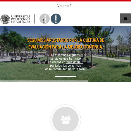
Valencià
SEGUIMOS APOSTANDO POR LA CULTURA DE
EVALUACIÓN PARA LA MEJORA CONTINUA.
Destacamos algunos
servicios que han sido
valorados en
más de un 8
por todos los colectivos
de la comunidad universitaria