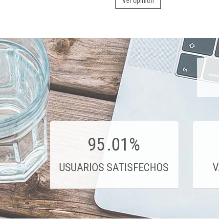
Ver opinión
95
.01%
USUARIOS SATISFECHOS
V