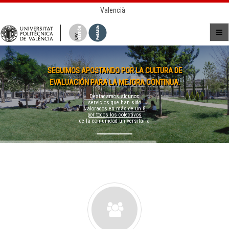
Valencià
SEGUIMOS APOSTANDO POR LA CULTURA DE
EVALUACIÓN PARA LA MEJORA CONTINUA.
Destacamos algunos
servicios que han sido
valorados en
más de un 8
por todos los colectivos
de la comunidad universitaria