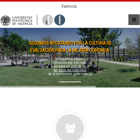
Valencià
SEGUIMOS APOSTANDO POR LA CULTURA DE
EVALUACIÓN PARA LA MEJORA CONTINUA.
Destacamos algunos
servicios que han sido
valorados en
más de un 8
por todos los colectivos
de la comunidad universitaria