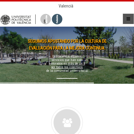
Valencià
SEGUIMOS APOSTANDO POR LA CULTURA DE
EVALUACIÓN PARA LA MEJORA CONTINUA.
Destacamos algunos
servicios que han sido
valorados en
más de un 8
por todos los colectivos
de la comunidad universitaria