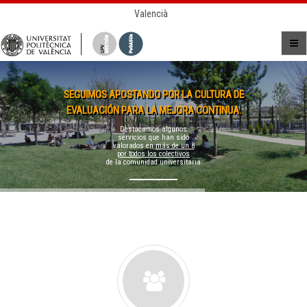
Valencià
SEGUIMOS APOSTANDO POR LA CULTURA DE
EVALUACIÓN PARA LA MEJORA CONTINUA.
Destacamos algunos
servicios que han sido
valorados en
más de un 8
por todos los colectivos
de la comunidad universitaria