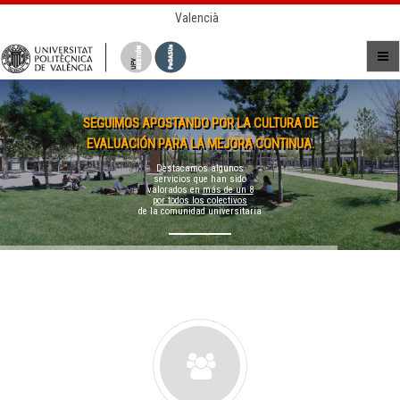
Valencià
SEGUIMOS APOSTANDO POR LA CULTURA DE
EVALUACIÓN PARA LA MEJORA CONTINUA.
Destacamos algunos
servicios que han sido
valorados en
más de un 8
por todos los colectivos
de la comunidad universitaria