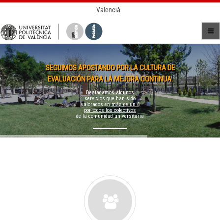
Valencià
SEGUIMOS APOSTANDO POR LA CULTURA DE
EVALUACIÓN PARA LA MEJORA CONTINUA.
Destacamos algunos
servicios que han sido
valorados en
más de un 8
por todos los colectivos
de la comunidad universitaria