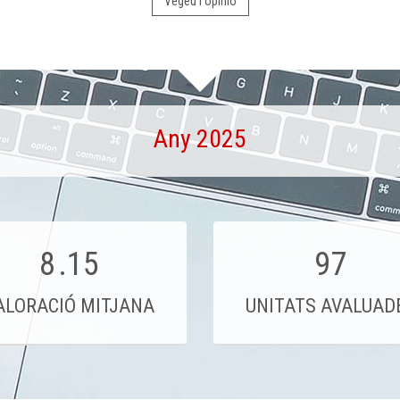
Vegeu l'opinió
Any 2025
8
.15
97
ALORACIÓ MITJANA
UNITATS AVALUAD