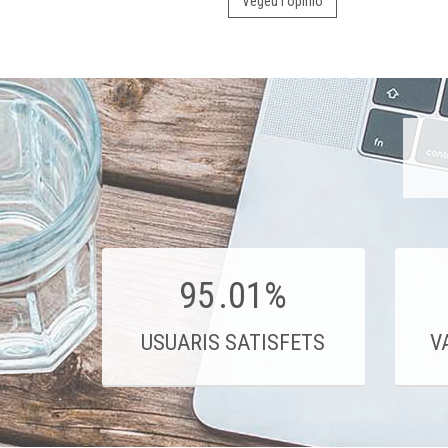
Vegeu l'opinió
95
.01%
USUARIS SATISFETS
V