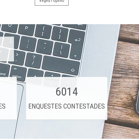
Vegeu l'opinió
6014
ES
ENQUESTES CONTESTADES