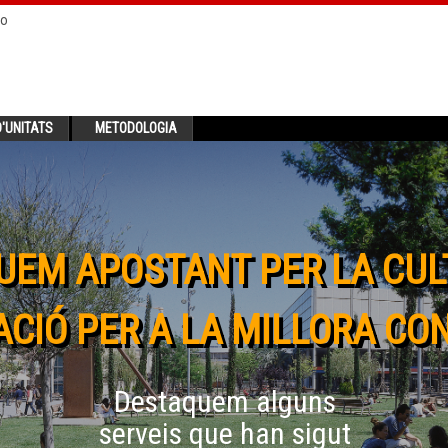
no
'UNITATS
METODOLOGIA
UEM APOSTANT PER LA CUL
CIÓ PER A LA MILLORA CO
Destaquem alguns
serveis que han sigut