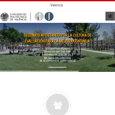
Valencià
SEGUIMOS APOSTANDO POR LA CULTURA DE
EVALUACIÓN PARA LA MEJORA CONTINUA.
Destacamos algunos
servicios que han sido
valorados en
más de un 8
por todos los colectivos
de la comunidad universitaria