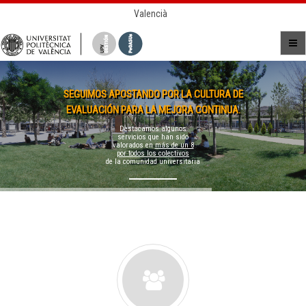
Valencià
SEGUIMOS APOSTANDO POR LA CULTURA DE
EVALUACIÓN PARA LA MEJORA CONTINUA.
Destacamos algunos
servicios que han sido
valorados en
más de un 8
por todos los colectivos
de la comunidad universitaria